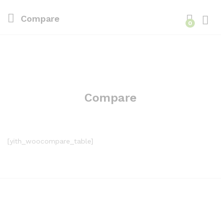
Compare
0
Inici
Compare
[yith_woocompare_table]