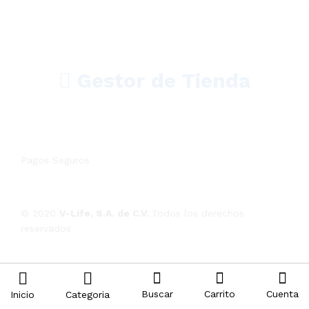
Gestor de Tienda
Pagos Seguros
© 2020
V-Life, S.A. de C.V.
Todos los derechos
reservados
Buscar
Carrito
Cuenta
Inicio
Categoria