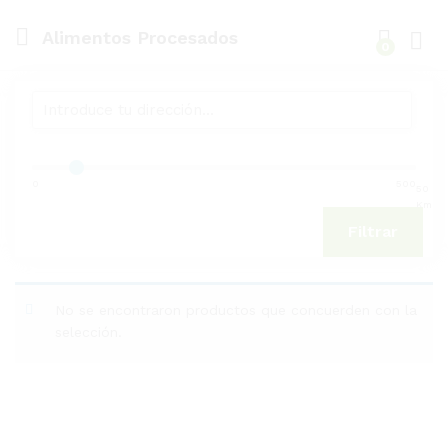
Alimentos Procesados
0
Inici
0
500
50
Km
Filtrar
No se encontraron productos que concuerden con la
selección.